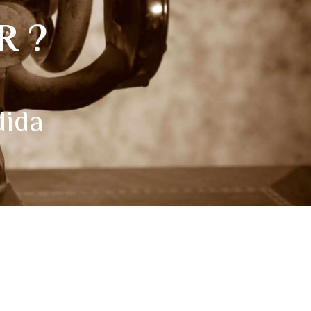
R ?
dida