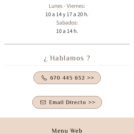
Lunes - Viernes:
10 a 14 y 17 a 20 h.
Sabados:
10 a 14 h.
¿ Hablamos ?
670 445 632 >>
Email Directo >>
Menu Web