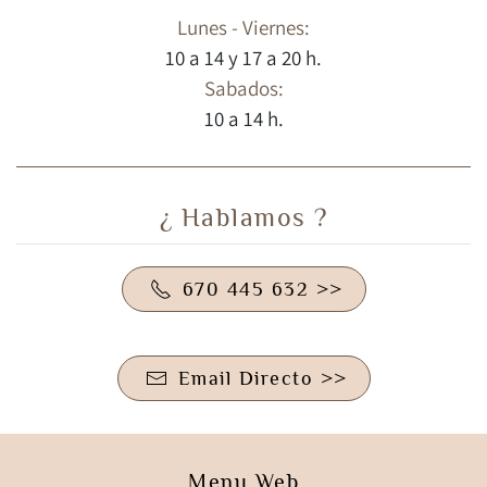
Lunes - Viernes:
10 a 14 y 17 a 20 h.
Sabados:
10 a 14 h.
¿ Hablamos ?
670 445 632 >>
Email Directo >>
Menu Web