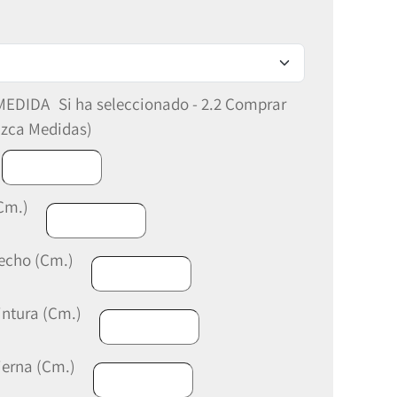
 MEDIDA
Si ha seleccionado - 2.2 Comprar
uzca Medidas)
Cm.)
Pecho (Cm.)
intura (Cm.)
ierna (Cm.)