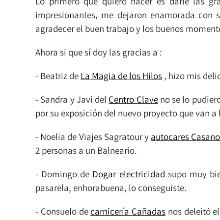
Lo primero que quiero hacer es darle las g
impresionantes, me dejaron enamorada con su
agradecer el buen trabajo y los buenos momentos
Ahora si que sí doy las gracias a :
- Beatriz de
La Magia de los Hilos
, hizo mis del
- Sandra y Javi del
Centro Clave
no se lo pudier
por su exposición del nuevo proyecto que van a 
- Noelia de Viajes Sagratour y
autocares Casan
2 personas a un Balneario.
- Domingo de
Dogar electricidad
supo muy bien
pasarela, enhorabuena, lo conseguiste.
- Consuelo de
carnicería Cañadas
nos deleitó e